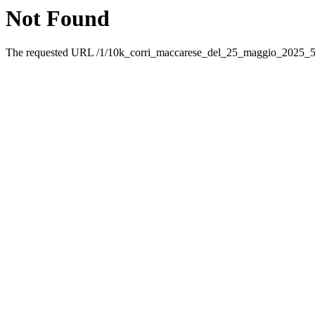
Not Found
The requested URL /1/10k_corri_maccarese_del_25_maggio_2025_560