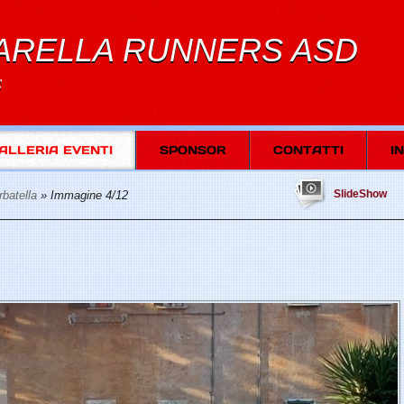
ARELLA RUNNERS ASD
S
ALLERIA EVENTI
SPONSOR
CONTATTI
I
SlideShow
rbatella
» Immagine 4/12