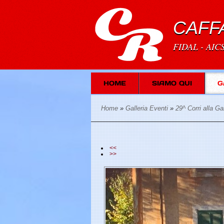
CAFF
FIDAL - AIC
HOME
SIAMO QUI
G
Home
»
Galleria Eventi
»
29^ Corri alla Ga
<<
>>