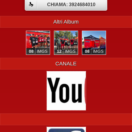
CHIAMA: 3924684010
Altri Album
08
IMGS
12
IMGS
08
IMGS
CANALE